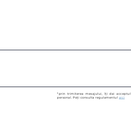
*prin trimiterea mesajului, îți dai acceptu
personal. Poți consulta regulamentul
aici